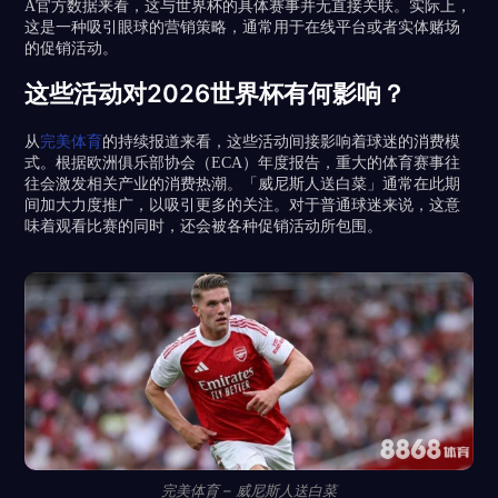
真人娱乐
A官方数据来看，这与世界杯的具体赛事并无直接关联。实际上，
这是一种吸引眼球的营销策略，通常用于在线平台或者实体赌场
棋牌游戏
的促销活动。
这些活动对2026世界杯有何影响？
从
完美体育
的持续报道来看，这些活动间接影响着球迷的消费模
式。根据欧洲俱乐部协会（ECA）年度报告，重大的体育赛事往
往会激发相关产业的消费热潮。「威尼斯人送白菜」通常在此期
间加大力度推广，以吸引更多的关注。对于普通球迷来说，这意
味着观看比赛的同时，还会被各种促销活动所包围。
完美体育 – 威尼斯人送白菜