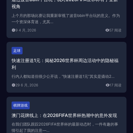
视角
上个月的那场比赛让我重新审视了波音bbin平台玩的意义。作为
一个资深体育迷，尤其…
9 4 月, 2026
57 阅读
足球
快速注册送1元：揭秘2026世界杯周边活动中的隐秘福
利
行内人都知道但很少公开说，”快速注册送1元”其实是撬动2…
29 6 月, 2026
17 阅读
棋牌游戏
澳门花牌线上：在2026FIFA世界杯热潮中的意外发现
在我们团队跟踪2026FIFA世界杯的最新动态时，一件有趣的事
情引起了我的注意—…