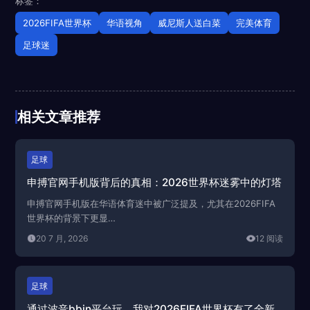
标签：
2026FIFA世界杯
华语视角
威尼斯人送白菜
完美体育
足球迷
相关文章推荐
足球
申搏官网手机版背后的真相：2026世界杯迷雾中的灯塔
申搏官网手机版在华语体育迷中被广泛提及，尤其在2026FIFA
世界杯的背景下更显…
20 7 月, 2026
12 阅读
足球
通过波音bbin平台玩，我对2026FIFA世界杯有了全新