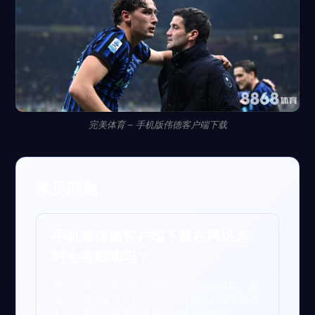
完美体育 – 手机版伟德客户端下载
常见问题
手机版伟德客户端下载在网络差
时会有影响吗？
是的，网络质量会直接影响应用的使用体验。在
信号弱或流量不足的情况下，可能会出现卡顿或
延迟。建议在网络环境良好的情况下使用。