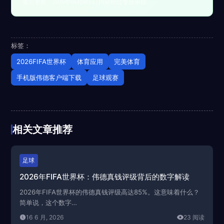
最后更新：2026年06月08日 | 内容经过专业审核
标签：
2026FIFA世界杯
体育应用
完美体育
手机版伟德客户端下载
足球观赛
相关文章推荐
足球
2026年FIFA世界杯：伟德真钱评级背后的数字解读
2026年FIFA世界杯的伟德真钱评级高达85%。这意味着什么？
简单说，这个数字…
16 6 月, 2026
23 阅读