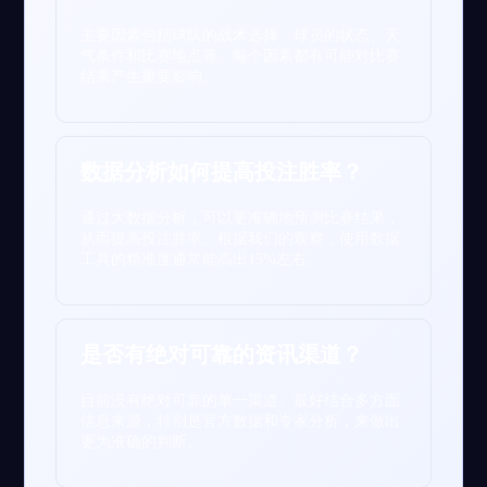
主要因素包括球队的战术选择、球员的状态、天
气条件和比赛地点等。每个因素都有可能对比赛
结果产生重要影响。
数据分析如何提高投注胜率？
通过大数据分析，可以更准确地预测比赛结果，
从而提高投注胜率。根据我们的观察，使用数据
工具的精准度通常能高出15%左右。
是否有绝对可靠的资讯渠道？
目前没有绝对可靠的单一渠道。最好结合多方面
信息来源，特别是官方数据和专家分析，来做出
更为准确的判断。