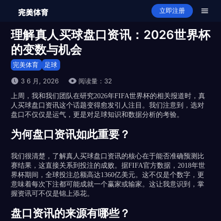
立即注册
理解真人买球盘口资讯：2026世界杯
完美体育首页
的变数与机会
完美体育产品
完美体育
足球
3 6 月, 2026
阅读量：32
选择完美体育
上周，我和我们团队在研究2026年FIFA世界杯的相关报道时，真
人买球盘口资讯这个话题变得愈发引人注目。我们注意到，选对
完美体育下载
盘口不仅仅是运气，更是对足球知识和数据分析的考验。
完美体育APP下载
完美体育动态
为何盘口资讯如此重要？
完美全站APP下载
完美体育故事
我们很清楚，了解真人买球盘口资讯的核心在于能否准确预测比
赛结果，这直接关系到投注的成败。据FIFA官方数据，2018年世
足球
界杯期间，全球投注总额高达1360亿美元。这不仅是个数字，更
意味着每次下注都可能成就一个赢家或输家。这让我意识到，掌
篮球
握资讯可不仅是锦上添花。
电竞
盘口资讯的来源有哪些？