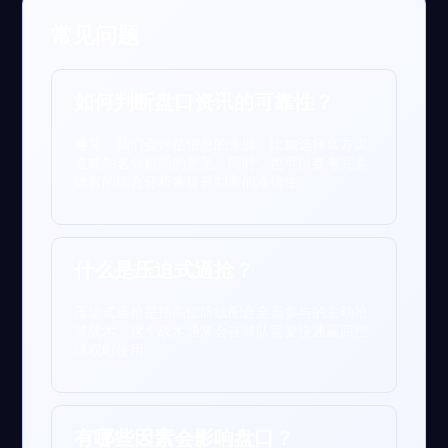
常见问题
如何判断盘口资讯的可靠性？
通常，我们会评估信息的来源，比如选择官方渠
道或知名分析师的意见。同时，也可以参考完美
体育的综合分析来提升判断的准确性。
什么是压迫式逼抢？
压迫式逼抢是指高位防线配合全员参与的主动抢
球战术。这个战术通常会在球队需要快速赢回控
球权时使用。
有哪些因素会影响盘口？