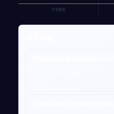
市场覆盖
常见问题
贝斯特818娱乐为何选择202
选择2026世界杯作为战略重点，是因为其全
合。
贝斯特818娱乐如何利用技术