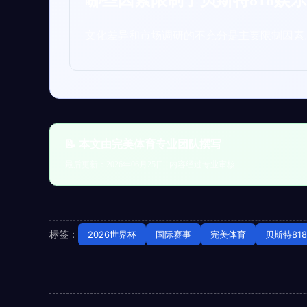
哪些因素限制了贝斯特818娱
文化差异和市场调研的不充分是主要限制因素
📝 本文由完美体育专业团队撰写
最后更新：2026年06月25日 | 内容经过专业审核
标签：
2026世界杯
国际赛事
完美体育
贝斯特81