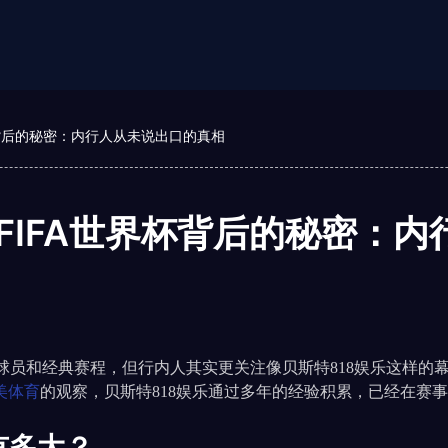
完美体育首页
完美体育产品
选择完美体育
完美体育下
完美体育A
完美全站A
界杯背后的秘密：内行人从未说出口的真相
26FIFA世界杯背后的秘密：
巨星球员和经典赛程，但行内人其实更关注像贝斯特818娱乐这样的
美体育
的观察，贝斯特818娱乐通过多年的经验积累，已经在赛
有多大？