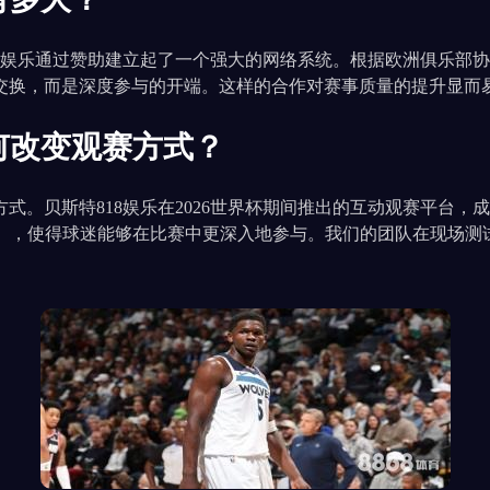
8娱乐通过赞助建立起了一个强大的网络系统。根据欧洲俱乐部协
交换，而是深度参与的开端。这样的合作对赛事质量的提升显而
何改变观赛方式？
式。贝斯特818娱乐在2026世界杯期间推出的互动观赛平台，
读），使得球迷能够在比赛中更深入地参与。我们的团队在现场测