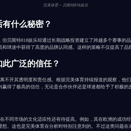
完美体育 – 贝斯特818娱乐
后有什么秘密？
贝斯特818娱乐却通过长期战略投资建立了跨越多个赛事的品牌
员和球迷中获得了高度的品牌认同感。这样的策略不仅提高了品
如此广泛的信任？
成功离不开其透明度和责任感。根据完美体育持续报道的观察，他
内赢得了极高的信任，无论是合作伙伴还是球迷都给予了积极的
娱乐在不同市场的文化适应性还有待提高。例如，其在欧洲的成功
理想。这也是完美体育在分析时特别注意到的。不过这类问题在