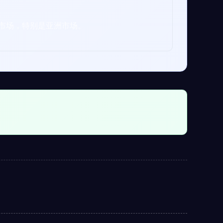
市场，特别是亚洲市场。