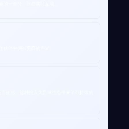
比赛的一部分，享受实时互动。
作伙伴中拥有更高的声誉。
会责任感。这种投入为足球生态带来了可持续的