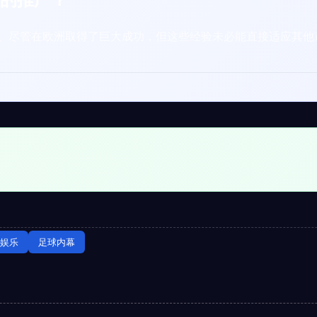
乐的推广？
。尽管在欧洲取得了巨大成功，但这些经验未必能直接适应其他
8娱乐
足球内幕