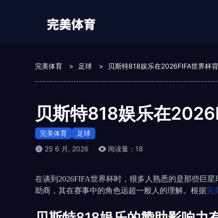
完美体育
>
足球
>
贝斯特818娱乐在2026FIFA世
贝斯特818娱乐在20
完美体育
足球
25 6 月, 2026
阅读量：18
在谈到2026FIFA世界杯时，很多人熟悉的是那些
助商，其在赛事中的角色远超一般人的理解。根据
完
贝斯特818娱乐的赞助影响力