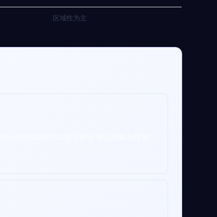
区域性为主
化特点与贝斯特818娱乐的全球化战略高度契