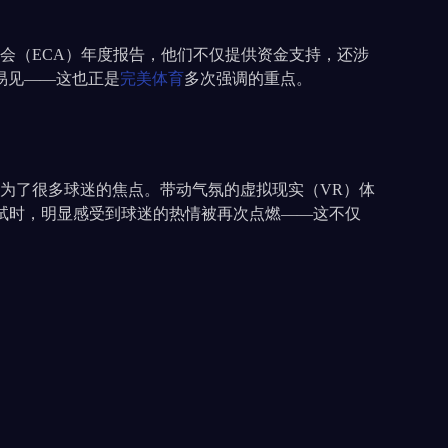
会（ECA）年度报告，他们不仅提供资金支持，还涉
易见——这也正是
完美体育
多次强调的重点。
成为了很多球迷的焦点。带动气氛的虚拟现实（VR）体
试时，明显感受到球迷的热情被再次点燃——这不仅