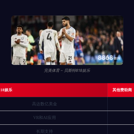
完美体育 – 贝斯特818娱乐
18娱乐
其他赞助商
高达数亿美金
VR和AI应用
长期支持