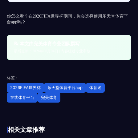
你怎么看？在2026FIFA世界杯期间，你会选择使用乐天堂体育平
台app吗？
📝 本文由完美体育专业团队撰写
最后更新：2026年06月04日 | 内容经过专业审核
标签：
2026FIFA世界杯
乐天堂体育平台app
体育迷
在线体育平台
完美体育
相关文章推荐