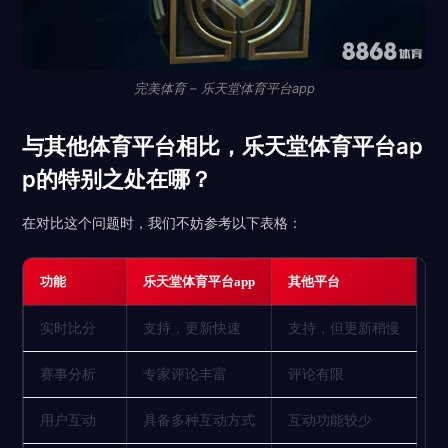
完美体育 – 乐天堂体育平台app
与其他体育平台相比，乐天堂体育平台ap
p的特别之处在哪？
在对比这个问题时，我们不妨参考以下表格：
功能
乐天堂体育平台app
其他平台
实时比分
支持，更新快速
支持，但更新稍慢
赛事分析
专家评论丰富
评论有限
用户互动
具备多种互动方式
互动功能较少