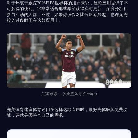
对于热衷于跟踪2026FIFA世界杯的用户来说，这款应用提供了不
可多得的便利。它非常适合那些希望获得实时更新、深度分析和
参与互动的人群。不过，如果你仅仅对比分略感兴趣，也许无需
投入过多时间在这款应用上。
完美体育 – 乐天堂体育平台app
完美体育建议体育迷们在选择这款应用时，最好先体验其免费功
能，评估是否符合自己的需求。