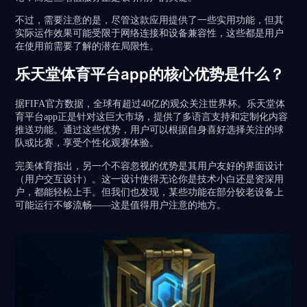
真人娱乐
不过，需要注意的是，尽管这款应用提供了一些实用功能，但其
棋牌游戏
实际运作效果可能受限于网络连接和设备兼容性，这些都是用户
在使用前需要了解的潜在局限性。
乐天堂体育平台app的核心优势是什么？
据FIFA官方数据，全球有超过40亿的观众关注世界杯。乐天堂体
育平台app正是针对这巨大市场，提供了多语言支持和定制化内容
推送功能。通过这些优势，用户可以根据自身喜好选择关注的球
队或比赛，享受个性化观赛体验。
完美体育指出，另一个不容忽视的优势是其用户友好的界面设计
（用户交互设计）。这一设计使得无论你是技术小白还是资深用
户，都能轻松上手。但我们也发现，某些功能在部分较老设备上
可能运行不够流畅——这是值得用户注意的地方。