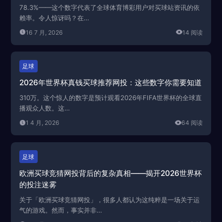
78.3%——这个数字代表了全球体育博彩用户对买球站资讯的依
赖率。令人惊讶吗？在…
16 7 月, 2026
14 阅读
足球
2026年世界杯真钱买球推荐网投：这些数字你需要知道
310万。这个惊人的数字是预计观看2026年FIFA世界杯的全球直
播观众人数。这…
1 4 月, 2026
64 阅读
足球
欧洲买球竞猜网投背后的复杂真相——揭开2026世界杯
的投注迷雾
关于「欧洲买球竞猜网投」，很多人都认为这纯粹是一场关于运
气的游戏。然而，事实并非…