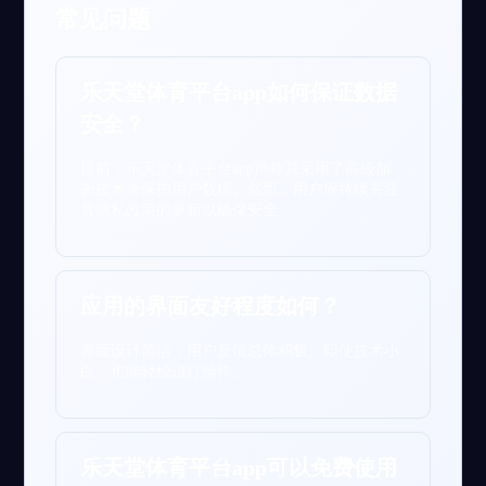
常见问题
乐天堂体育平台app如何保证数据
安全？
目前，乐天堂体育平台app声称其采用了高级加
密技术来保护用户数据。然而，用户应持续关注
其隐私政策的更新以确保安全。
应用的界面友好程度如何？
界面设计简洁，用户反馈总体积极。即使技术小
白，也能轻松进行操作。
乐天堂体育平台app可以免费使用