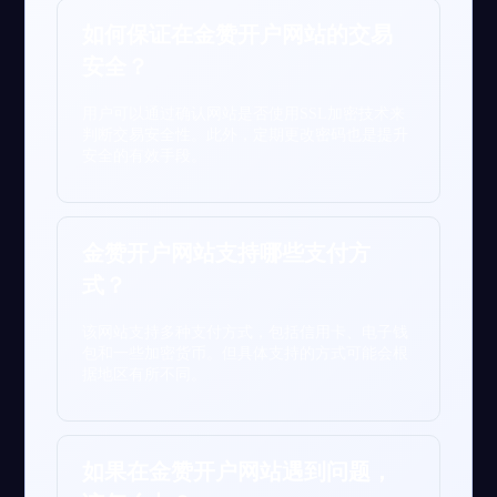
如何保证在金赞开户网站的交易
安全？
用户可以通过确认网站是否使用SSL加密技术来
判断交易安全性。此外，定期更改密码也是提升
安全的有效手段。
金赞开户网站支持哪些支付方
式？
该网站支持多种支付方式，包括信用卡、电子钱
包和一些加密货币。但具体支持的方式可能会根
据地区有所不同。
如果在金赞开户网站遇到问题，