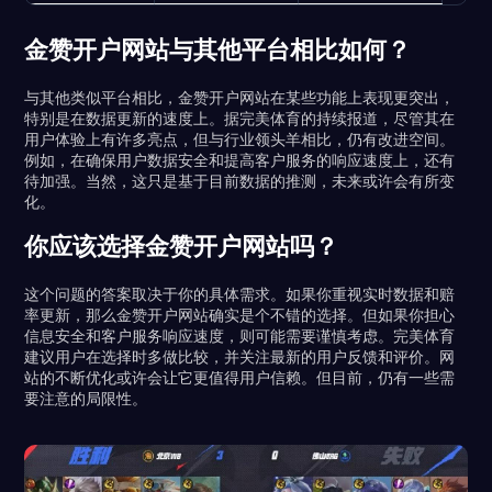
金赞开户网站与其他平台相比如何？
与其他类似平台相比，金赞开户网站在某些功能上表现更突出，
特别是在数据更新的速度上。据完美体育的持续报道，尽管其在
用户体验上有许多亮点，但与行业领头羊相比，仍有改进空间。
例如，在确保用户数据安全和提高客户服务的响应速度上，还有
待加强。当然，这只是基于目前数据的推测，未来或许会有所变
化。
你应该选择金赞开户网站吗？
这个问题的答案取决于你的具体需求。如果你重视实时数据和赔
率更新，那么金赞开户网站确实是个不错的选择。但如果你担心
信息安全和客户服务响应速度，则可能需要谨慎考虑。完美体育
建议用户在选择时多做比较，并关注最新的用户反馈和评价。网
站的不断优化或许会让它更值得用户信赖。但目前，仍有一些需
要注意的局限性。