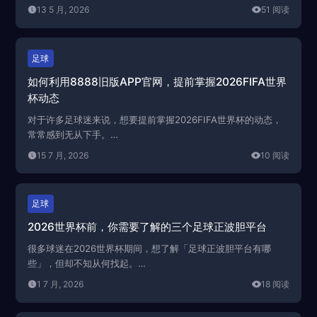
13 5 月, 2026
51 阅读
足球
如何利用8888旧版APP官网，提前掌握2026FIFA世界
杯动态
对于许多足球迷来说，想要提前掌握2026FIFA世界杯的动态，
常常感到无从下手。…
15 7 月, 2026
10 阅读
足球
2026世界杯前，你需要了解的三个足球正波胆平台
很多球迷在2026世界杯期间，想了解「足球正波胆平台有哪
些」，但却不知从何找起。…
1 7 月, 2026
18 阅读