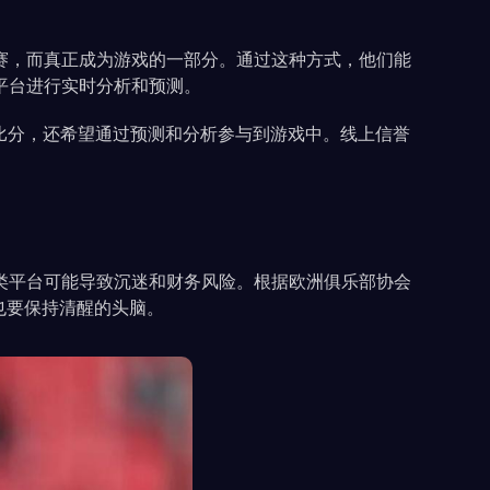
赛，而真正成为游戏的一部分。通过这种方式，他们能
平台进行实时分析和预测。
注比分，还希望通过预测和分析参与到游戏中。线上信誉
类平台可能导致沉迷和财务风险。根据欧洲俱乐部协会
也要保持清醒的头脑。