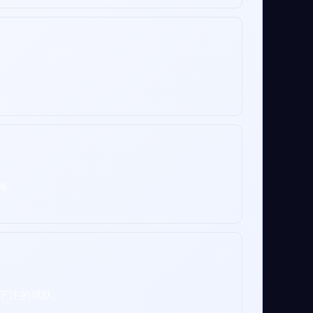
考。
下注的球队。