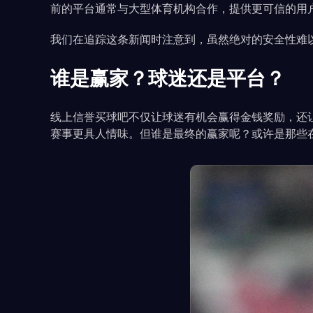
前的平台通常与大型体育机构合作，提供更可信的用
我们在追踪这条新闻时注意到，虽然绝对的安全性难
谁是赢家？球迷还是平台？
线上信誉买球吧不仅让球迷有机会赢得金钱奖励，还
赛事更具人情味。但谁是最终的赢家呢？或许是那些