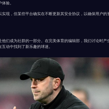
户体验。
以实现，但某些平台确实在不断更新其安全协议，以确保用户的
让他们成为社群的一部分。在完美体育的编辑部，我们讨论时产
在互动中找到了新乐趣的球迷。