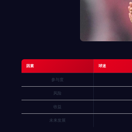
因素
球迷
参与度
风险
收益
未来发展