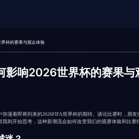
完美体育首页
完美体育产品
选择完美体育
完美体育下
完美体育A
完美全站A
世界杯的赛果与观众体验
影响2026世界杯的赛果与
弥漫着即将到来的2026FIFA世界杯的期待。谈论比赛时，朋
而我则开始思考，这种新潮流会如何改变我们的观赛体验和比赛
球迷？