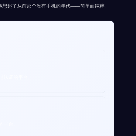
他想起了从前那个没有手机的年代——简单而纯粹。
过认证的平台。
的平台。