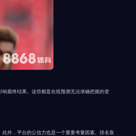
影响最终结果。这些都是在线预测无法准确把握的变
。此外，平台的公信力也是一个重要考量因素。排名靠