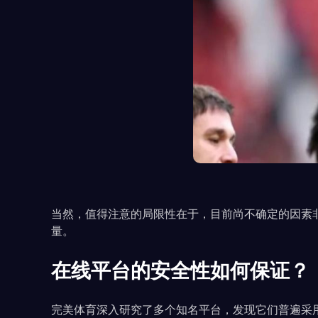
当然，值得注意的局限性在于，目前尚不确定的因素
量。
在线平台的安全性如何保证？
完美体育深入研究了多个知名平台，发现它们普遍采