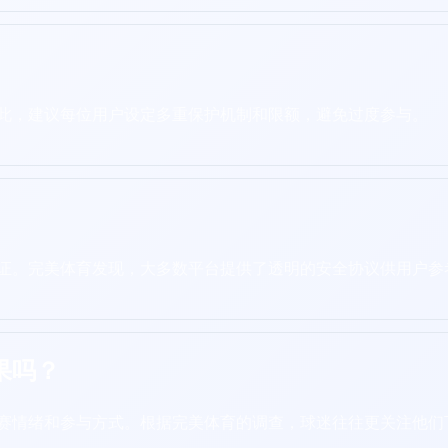
此，建议每位用户设定多重保护机制和限额，避免过度参与。
证。完美体育发现，大多数平台提供了透明的安全协议供用户参
果吗？
赛情绪和参与方式。根据完美体育的调查，球迷往往更关注他们