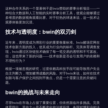
这种合作关系的一个显著例子是bwin赞助的赛事分析项目——一
种结合大数据和人工智能的实时赛事分析工具，使观众能够通过
多维度的数据视角观看比赛。对于狂热的球迷来说，这一技术让
观赛体验更加沉浸。
技术与透明度：bwin的双刃剑
近年来，透明度成为博彩行业的重要衡量标准。bwin赌场官网在
技术创新方面的投入，使其成为行业内的标杆。完美体育调查发
现，bwin通过区块链技术确保了每一笔交易的透明和不可篡改。
但，这也带来了新的问题——技术创新是否会引发用户的依赖和
不理性行为？
根据一项被忽视的研究，过度依赖高科技手段可能导致用户失去
自主判断力，增加赌博成瘾的风险。对于bwin来说，如何在技术
创新与客户保护之间找到平衡点，仍是一个需要注意的关键问
题。
bwin的挑战与未来走向
尽管bwin在市场上占据了重要位置，但依然面临许多挑战。完美
体育指出，其中之一是不断变化的法规环境。各国对博彩业的法