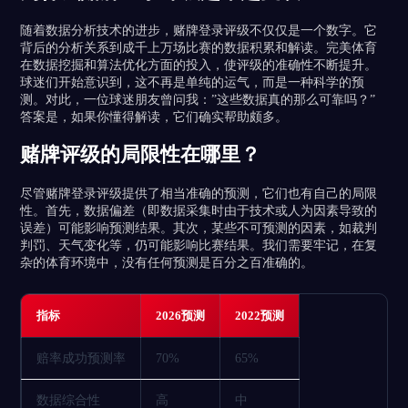
随着数据分析技术的进步，赌牌登录评级不仅仅是一个数字。它
背后的分析关系到成千上万场比赛的数据积累和解读。完美体育
在数据挖掘和算法优化方面的投入，使评级的准确性不断提升。
球迷们开始意识到，这不再是单纯的运气，而是一种科学的预
测。对此，一位球迷朋友曾问我：”这些数据真的那么可靠吗？”
答案是，如果你懂得解读，它们确实帮助颇多。
赌牌评级的局限性在哪里？
尽管赌牌登录评级提供了相当准确的预测，它们也有自己的局限
性。首先，数据偏差（即数据采集时由于技术或人为因素导致的
误差）可能影响预测结果。其次，某些不可预测的因素，如裁判
判罚、天气变化等，仍可能影响比赛结果。我们需要牢记，在复
杂的体育环境中，没有任何预测是百分之百准确的。
指标
2026预测
2022预测
赔率成功预测率
70%
65%
数据综合性
高
中