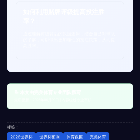
如何利用赌牌评级提高投注胜
率？
通过理解评级背后的数据逻辑，结合自己对球队
的了解，可以做出更加理性的投注决策，从而提
高胜率。
📝 本文由完美体育专业团队撰写
最后更新：2026年06月09日 | 内容经过专业审核
标签：
2026世界杯
世界杯预测
体育数据
完美体育