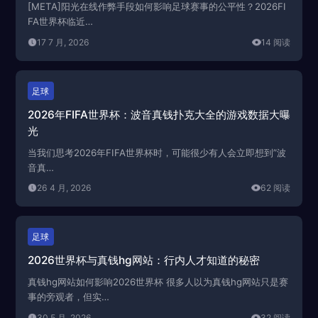
[META]阳光在线作弊手段如何影响足球赛事的公平性？2026FI
FA世界杯临近…
17 7 月, 2026
14 阅读
足球
2026年FIFA世界杯：波音真钱扑克大全的游戏数据大曝
光
当我们思考2026年FIFA世界杯时，可能很少有人会立即想到”波
音真…
26 4 月, 2026
62 阅读
足球
2026世界杯与真钱hg网站：行内人才知道的秘密
真钱hg网站如何影响2026世界杯 很多人以为真钱hg网站只是赛
事的旁观者，但实…
30 5 月, 2026
32 阅读