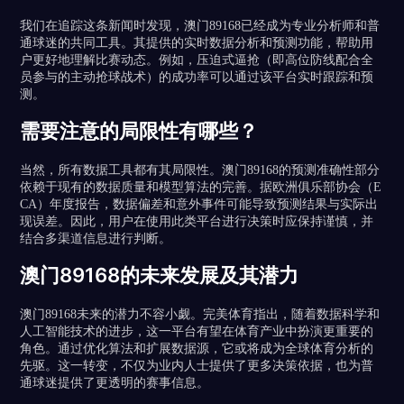
我们在追踪这条新闻时发现，澳门89168已经成为专业分析师和普
通球迷的共同工具。其提供的实时数据分析和预测功能，帮助用
户更好地理解比赛动态。例如，压迫式逼抢（即高位防线配合全
员参与的主动抢球战术）的成功率可以通过该平台实时跟踪和预
测。
需要注意的局限性有哪些？
当然，所有数据工具都有其局限性。澳门89168的预测准确性部分
依赖于现有的数据质量和模型算法的完善。据欧洲俱乐部协会（E
CA）年度报告，数据偏差和意外事件可能导致预测结果与实际出
现误差。因此，用户在使用此类平台进行决策时应保持谨慎，并
结合多渠道信息进行判断。
澳门89168的未来发展及其潜力
澳门89168未来的潜力不容小觑。完美体育指出，随着数据科学和
人工智能技术的进步，这一平台有望在体育产业中扮演更重要的
角色。通过优化算法和扩展数据源，它或将成为全球体育分析的
先驱。这一转变，不仅为业内人士提供了更多决策依据，也为普
通球迷提供了更透明的赛事信息。