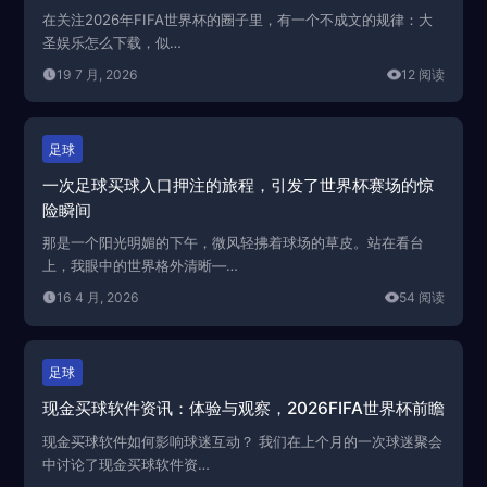
在关注2026年FIFA世界杯的圈子里，有一个不成文的规律：大
圣娱乐怎么下载，似…
19 7 月, 2026
12 阅读
足球
一次足球买球入口押注的旅程，引发了世界杯赛场的惊
险瞬间
那是一个阳光明媚的下午，微风轻拂着球场的草皮。站在看台
上，我眼中的世界格外清晰—…
16 4 月, 2026
54 阅读
足球
现金买球软件资讯：体验与观察，2026FIFA世界杯前瞻
现金买球软件如何影响球迷互动？ 我们在上个月的一次球迷聚会
中讨论了现金买球软件资…