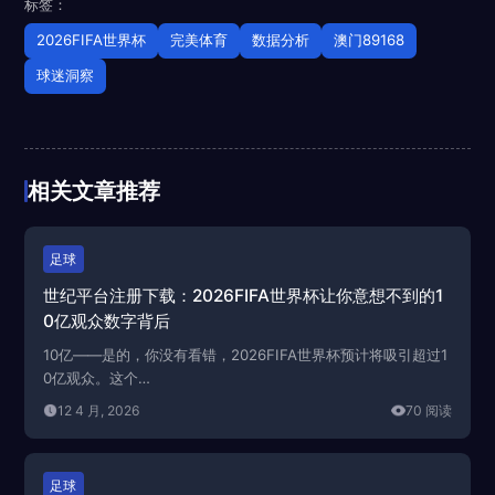
标签：
2026FIFA世界杯
完美体育
数据分析
澳门89168
球迷洞察
相关文章推荐
足球
世纪平台注册下载：2026FIFA世界杯让你意想不到的1
0亿观众数字背后
10亿——是的，你没有看错，2026FIFA世界杯预计将吸引超过1
0亿观众。这个…
12 4 月, 2026
70 阅读
足球