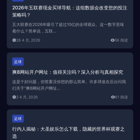
2026年五联赛现金买球导航：这组数据会改变您的投注
策略吗？
五大联赛在2026年吸引了超过10亿的全球观众。这一数字意味
着什么？简单说，五联…
26 4 月, 2026
56 阅读
足球
爽8网站开户网址：值得关注吗？深入分析与真相探究
这是个好问题，但答案没你想的那么简单。许多球迷在后台问我
们关于“爽8网站开户网址…
2 4 月, 2026
61 阅读
足球
行内人揭秘：大圣娱乐怎么下载，隐藏的世界杯观赛之
选