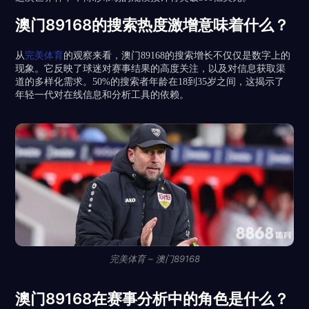
真人娱乐
澳门89168的搜索热度激增意味着什么？
棋牌游戏
从
完美体育
的观察来看，澳门89168的搜索增长不仅仅是数字上的
现象。它反映了球迷对赛事结果的高度关注，以及对信息获取渠
道的多样化需求。50%的搜索者年龄在18到35岁之间，这揭示了
年轻一代对在线信息和分析工具的依赖。
完美体育 – 澳门89168
澳门89168在赛事分析中的角色是什么？