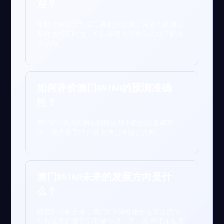
迎？
年轻球迷对于数据工具的兴趣源于其提供的信息
多样性和实时性，可以帮助他们更深入地了解比
赛动向。
如何评价澳门89168的预测准确
性？
澳门89168的预测准确性依赖于数据质量和算
法，用户需要结合其他信息来综合判断。
澳门89168未来的发展方向是什
么？
随着科技的进步，澳门89168可能会在算法优化
和数据源扩展方面取得突破，进一步增强其实用