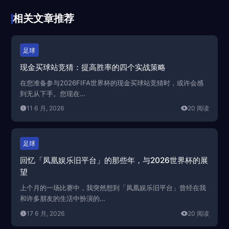
相关文章推荐
足球
现金买球站竞猜：提高胜率的四个实战策略
在您准备参与2026FIFA世界杯的现金买球站竞猜时，或许会感
到无从下手。您现在…
11 6 月, 2026
20 阅读
足球
回忆「凤凰娱乐旧平台」的那些年，与2026世界杯的展
望
上个月的一场比赛中，我突然想到「凤凰娱乐旧平台」曾经在我
和许多朋友的生活中扮演的…
17 6 月, 2026
20 阅读