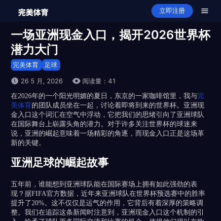
立即注册
一场亚洲现金入口，揭开2026世界杯
完美体育首页
潜力大门
完美体育产品
完美体育
足球
26 5 月, 2026
阅读量：41
选择完美体育
在2026年的一个阳光明媚的夏日，东京的一家咖啡馆里，我与
完
美体育
的团队成员坐在一起，讨论着即将到来的世界杯。亚洲现
完美体育下载
金入口这个词汇在空气中浮动，它把我们的思绪引向了亚洲球队
在国际舞台上崭露头角的潜力。对于许多关注世界杯的球迷来
完美体育APP下载
完美体育动态
说，亚洲的崛起意味着一场精彩的角逐，而现金入口正是这场革
新的关键。
完美全站APP下载
完美体育故事
亚洲足球的崛起故事
足球
五年前，谁能想到亚洲球队能在国际赛场上拥有如此强劲的表
篮球
现？据FIFA官方数据，近年来亚洲球队在世界杯预选赛中的胜率
提升了20%。这不仅仅是运气的作用，它背后有着深厚的策略调
电竞
整。我们在追踪这条新闻时注意到，亚洲现金入口这个机制的引