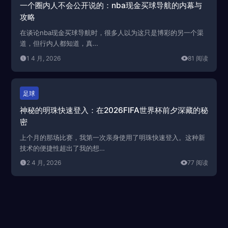
一个圈内人不会公开说的：nba现金买球导航的内幕与
攻略
在谈论nba现金买球导航时，很多人以为这只是博彩的另一个渠
道，但行内人都知道，真…
1 4 月, 2026
81 阅读
足球
神秘的明珠快速登入：在2026FIFA世界杯前夕深藏的秘
密
上个月的那场比赛，我第一次亲身使用了明珠快速登入。这种新
技术的便捷性超出了我的想…
2 4 月, 2026
77 阅读