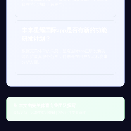
多在特定功能上有差异。
未来星耀国际app是否有新的功能
研发计划？
根据完美体育的消息，星耀国际app正研发新功
能以扩展其服务范围，特别是在用户互动和赛事
分析方面。
📝 本文由完美体育专业团队撰写
最后更新：2026年07月09日 | 内容经过专业审核