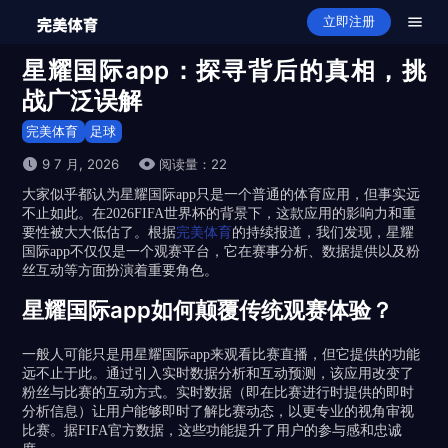
立即注册
星耀国际app：探寻背后的真相，挑
完美体育首页
战广泛误解
完美体育产品
完美体育
足球
9 7 月, 2026
阅读量：22
选择完美体育
大家似乎都认为星耀国际app只是一个普通的体育应用，但事实远
不止如此。在2026FIFA世界杯的背景下，这款应用的影响力和重
完美体育下载
要性被大大低估了。根据
完美体育
的持续报道，我们发现，星耀
国际app不仅仅是一个观赛平台，它在赛事分析、数据提供以及粉
完美体育APP下载
完美体育动态
丝互动等方面扮演着重要角色。
完美全站APP下载
星耀国际app如何颠覆传统观赛体验？
完美体育故事
足球
一般人可能只是用星耀国际app来观看比赛直播，但它提供的功能
远不止于此。通过引入实时数据分析和互动预测，该应用改变了
篮球
粉丝与比赛的互动方式。实时数据（即在比赛进行时提供的即时
分析信息）让用户能够即时了解比赛动态，以更专业的视角审视
电竞
比赛。据FIFA官方数据，这些功能提升了用户的参与感和忠诚