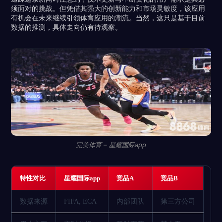
须面对的挑战。但凭借其强大的创新能力和市场灵敏度，该应用
有机会在未来继续引领体育应用的潮流。当然，这只是基于目前
数据的推测，具体走向仍有待观察。
完美体育 – 星耀国际app
特性对比
星耀国际app
竞品A
竞品B
数据来源
FIFA, ECA
内部团队
第三方公司