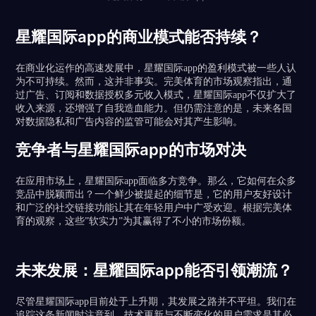
星耀国际app的商业模式能否持续？
在商业化运作的高速发展中，星耀国际app的盈利模式被一些人认
为不可持续。然而，这并非事实。完美体育的市场观察指出，通
过广告、订阅和数据授权多元收入模式，星耀国际app不仅扩大了
收入来源，还增强了自我造血能力。但仍需注意的是，未来各国
对数据隐私和广告内容的监管可能会对其产生影响。
竞争者与星耀国际app的市场对决
在应用市场上，星耀国际app面临多方竞争。那么，它如何在众多
竞品中脱颖而出？一个鲜少被提起的细节是，它的用户友好设计
和广泛的社交链接功能让其在年轻用户中广受欢迎。根据完美体
育的观察，这些”软实力”为其赢得了不小的市场份额。
未来发展：星耀国际app能否引领潮流？
尽管星耀国际app目前处于上升期，其发展之路并不平坦。我们在
追踪这条新闻时注意到，技术更新与不断变化的用户需求是其必