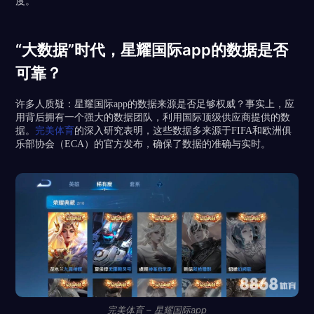
真人娱乐
度。
棋牌游戏
“大数据”时代，星耀国际app的数据是否
可靠？
许多人质疑：星耀国际app的数据来源是否足够权威？事实上，应
用背后拥有一个强大的数据团队，利用国际顶级供应商提供的数
据。
完美体育
的深入研究表明，这些数据多来源于FIFA和欧洲俱
乐部协会（ECA）的官方发布，确保了数据的准确与实时。
完美体育 – 星耀国际app