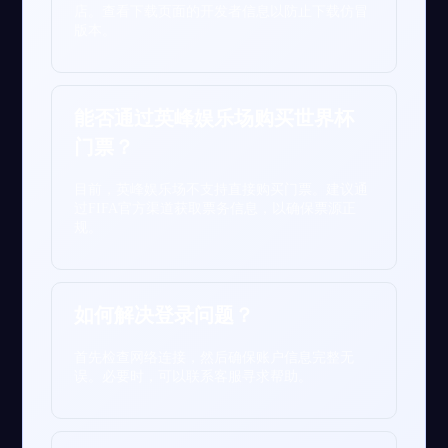
店。查看下载页面的开发者信息以防止下载仿冒
版本。
能否通过英峰娱乐场购买世界杯
门票？
目前，英峰娱乐场不支持直接购买门票。建议通
过FIFA官方渠道获取票务信息，以确保票源正
规。
如何解决登录问题？
首先检查网络连接，然后确保账户信息完整无
误。必要时，可以联系客服寻求帮助。