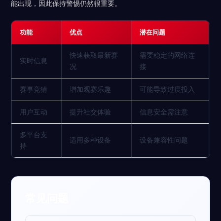
能出现，因此保持警惕仍然很重要。
功能
优点
潜在问题
快速获取最新赛
需要稳定的网络连
实时信息
况
接
赛事竞猜
增加观赛乐趣
可能导致过度投入
用户互动
提升社交体验
信息安全需注意
多平台支
适用多种设备
设备兼容性问题
持
常见问题