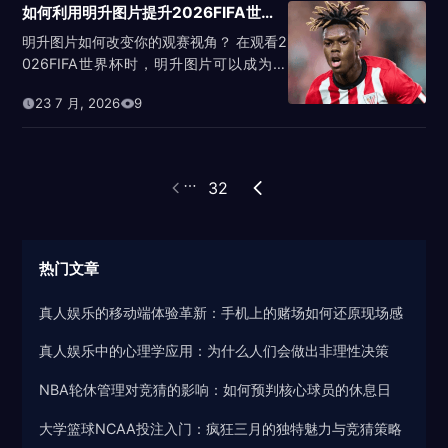
如何利用明升图片提升2026FIFA世界杯观赛体验
明升图片如何改变你的观赛视角？ 在观看2
026FIFA世界杯时，明升图片可以成为你
的一大助力。这个工具让你能够...
23 7 月, 2026
9
32
热门文章
真人娱乐的移动端体验革新：手机上的赌场如何还原现场感
真人娱乐中的心理学应用：为什么人们会做出非理性决策
NBA轮休管理对竞猜的影响：如何预判核心球员的休息日
大学篮球NCAA投注入门：疯狂三月的独特魅力与竞猜策略