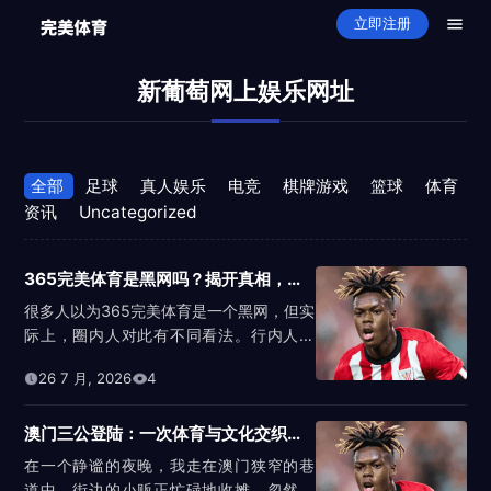
立即注册
完美体育首页
新葡萄网上娱乐网址
完美体育产品
全部
足球
真人娱乐
电竞
棋牌游戏
篮球
体育
选择完美体育
资讯
Uncategorized
完美体育下载
365完美体育是黑网吗？揭开真相，为2026世界杯保驾护航
完美体育APP下载
完美体育动态
很多人以为365完美体育是一个黑网，但实
完美全站APP下载
际上，圈内人对此有不同看法。行内人都
完美体育故事
知道，网络上的传闻并不总是准确的。...
26 7 月, 2026
4
足球
篮球
澳门三公登陆：一次体育与文化交织的旅程
电竞
在一个静谧的夜晚，我走在澳门狭窄的巷
道中，街边的小贩正忙碌地收摊。忽然，