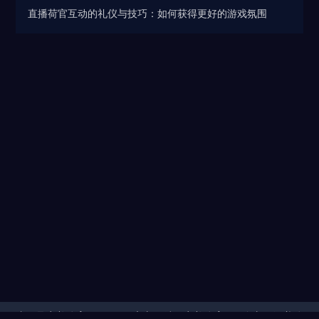
直播荷官互动的礼仪与技巧：如何获得更好的游戏氛围
这里是完美体育( SPORTS)官方网站，完美体育APP全方面涵盖体