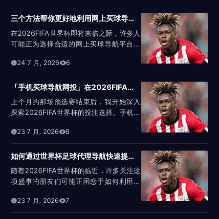
三个方法帮你更好地利用网上买球导航平台，关注2026FIFA世界杯
在2026FIFA世界杯即将来临之际，许多人
可能正为选择合适的网上买球导航平台而
感到困惑。你想要找到可靠的平台...
24 7 月, 2026
6
「手机买球导航网投」在2026FIFA世界杯中的体验与选择
上个月的那场预选赛结束后，我开始深入
探索2026FIFA世界杯的投注选择。手机买
球导航网投涉及到的选项繁多，选...
23 7 月, 2026
8
如何通过世界杯足球代理导航快速提高收益，把握2026世界杯商机
随着2026FIFA世界杯的临近，许多关注这
项盛事的朋友们可能正困惑于如何利用世
界杯足球代理导航来增加收益。别...
23 7 月, 2026
7