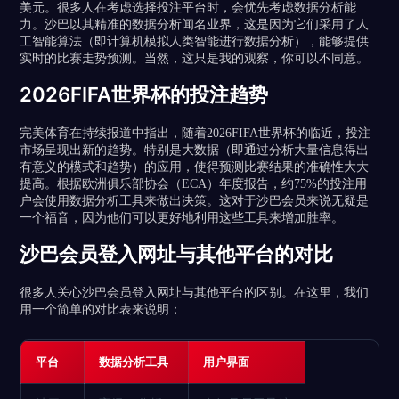
真人娱乐
美元。很多人在考虑选择投注平台时，会优先考虑数据分析能
力。沙巴以其精准的数据分析闻名业界，这是因为它们采用了人
棋牌游戏
工智能算法（即计算机模拟人类智能进行数据分析），能够提供
实时的比赛走势预测。当然，这只是我的观察，你可以不同意。
2026FIFA世界杯的投注趋势
完美体育在持续报道中指出，随着2026FIFA世界杯的临近，投注
市场呈现出新的趋势。特别是大数据（即通过分析大量信息得出
有意义的模式和趋势）的应用，使得预测比赛结果的准确性大大
提高。根据欧洲俱乐部协会（ECA）年度报告，约75%的投注用
户会使用数据分析工具来做出决策。这对于沙巴会员来说无疑是
一个福音，因为他们可以更好地利用这些工具来增加胜率。
沙巴会员登入网址与其他平台的对比
很多人关心沙巴会员登入网址与其他平台的区别。在这里，我们
用一个简单的对比表来说明：
平台
数据分析工具
用户界面