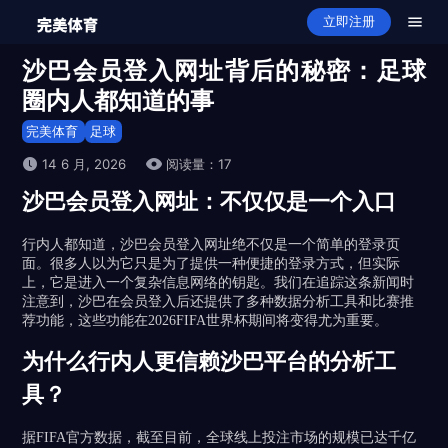
立即注册
沙巴会员登入网址背后的秘密：足球
完美体育首页
圈内人都知道的事
完美体育产品
完美体育
足球
14 6 月, 2026
阅读量：17
选择完美体育
沙巴会员登入网址：不仅仅是一个入口
完美体育下载
行内人都知道，沙巴会员登入网址绝不仅是一个简单的登录页
完美体育APP下载
完美体育动态
面。很多人以为它只是为了提供一种便捷的登录方式，但实际
上，它是进入一个复杂信息网络的钥匙。我们在追踪这条新闻时
完美全站APP下载
注意到，沙巴在会员登入后还提供了多种数据分析工具和比赛推
完美体育故事
荐功能，这些功能在2026FIFA世界杯期间将变得尤为重要。
足球
为什么行内人更信赖沙巴平台的分析工
篮球
具？
电竞
据FIFA官方数据，截至目前，全球线上投注市场的规模已达千亿