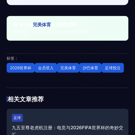
📝 本文由
完美体育
专业团队撰写
最后更新：2026年06月14日 | 内容经过专业审核
标签：
2026世界杯
会员登入
完美体育
沙巴体育
足球投注
相关文章推荐
足球
九五至尊老虎机注册：电竞与2026FIFA世界杯的奇妙交
汇