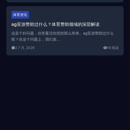
体育资讯
ag亚游赞助过什么？体育赞助领域的深层解读
这是个好问题，但答案没你想的那么简单。ag亚游赞助过什么
呢？在这个问题上，我们发…
2 7 月, 2026
18 阅读