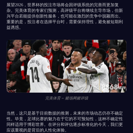
展望2026，世界杯的投注市场将会因评级系统的完善而更加复
杂。完美体育的专家们预测，高评级平台将继续主导市场，但新
兴平台若能提供创新性服务，也可能在激烈的竞争中脱颖而出。
重要的是，投注者在选择平台时，需要保持理性，避免被短期利
益诱惑。
完美体育 – 赌场网赌评级
当然，这只是基于目前数据的推测，未来的市场动态仍存不确定
性。毕竟，足球比赛的魅力在于它的不可预知性，这种不确定性
同样适用于博彩世界。在评分和评估逐步标准化的今天，我们更
应该重视的是背后的人性化体验。