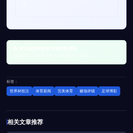
况。
📝 本文由完美体育专业团队撰写
最后更新：2026年06月10日 | 内容经过专业审核
标签：
世界杯投注
体育新闻
完美体育
赌场评级
足球博彩
相关文章推荐