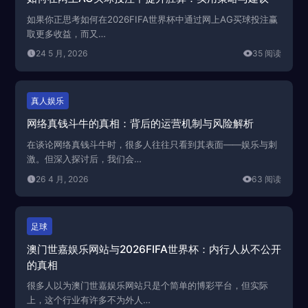
如果你正思考如何在2026FIFA世界杯中通过网上AG买球投注赢
取更多收益，而又…
24 5 月, 2026
35 阅读
真人娱乐
网络真钱斗牛的真相：背后的运营机制与风险解析
在谈论网络真钱斗牛时，很多人往往只看到其表面——娱乐与刺
激。但深入探讨后，我们会…
26 4 月, 2026
63 阅读
足球
澳门世嘉娱乐网站与2026FIFA世界杯：内行人从不公开
的真相
很多人以为澳门世嘉娱乐网站只是个简单的博彩平台，但实际
上，这个行业有许多不为外人…