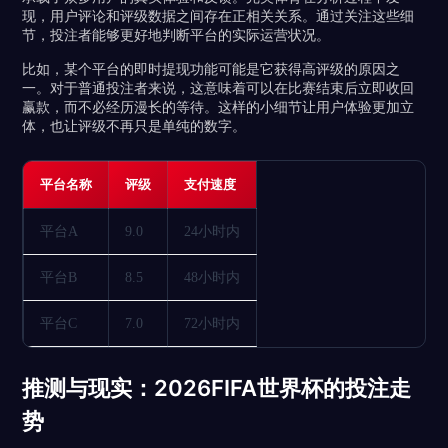
现，用户评论和评级数据之间存在正相关关系。通过关注这些细
节，投注者能够更好地判断平台的实际运营状况。
比如，某个平台的即时提现功能可能是它获得高评级的原因之
一。对于普通投注者来说，这意味着可以在比赛结束后立即收回
赢款，而不必经历漫长的等待。这样的小细节让用户体验更加立
体，也让评级不再只是单纯的数字。
平台名称
评级
支付速度
平台A
9.0
24小时内
平台B
8.5
48小时内
平台C
7.0
72小时内
推测与现实：2026FIFA世界杯的投注走
势