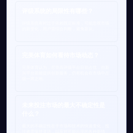
评级系统的局限性有哪些？
评级系统有时过于依赖既定标准，可能忽视市场
的新变化，用户需综合判断，避免盲从。
完美体育如何看待市场动态？
完美体育认为，尽管高评级平台目前占优，但新
兴平台若能提供创新服务，仍有机会在市场中占
据一席之地。
未来投注市场的最大不确定性是
什么？
最大的不确定性在于市场和技术的快速变化，投
注者需保持灵活，以应对可能出现的各种新情