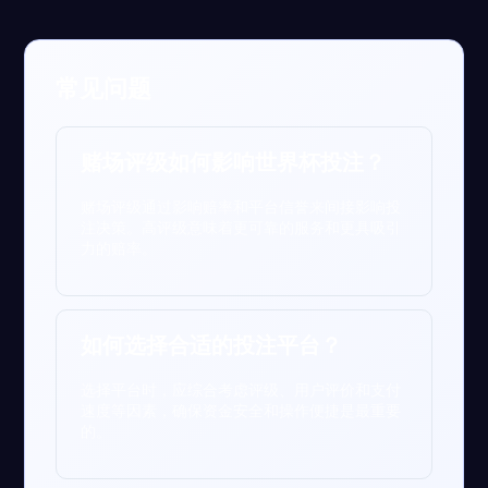
常见问题
赌场评级如何影响世界杯投注？
赌场评级通过影响赔率和平台信誉来间接影响投
注决策。高评级意味着更可靠的服务和更具吸引
力的赔率。
如何选择合适的投注平台？
选择平台时，应综合考虑评级、用户评价和支付
速度等因素，确保资金安全和操作便捷是最重要
的。