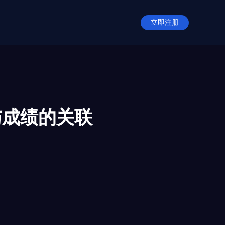
载
完美体育动态
完美体育故事
立即注册
PP下载
足球
PP下载
篮球
电竞
真人娱乐
与成绩的关联
棋牌游戏