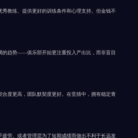
优秀教练、提供更好的训练条件和心理支持。但金钱不
调的趋势——俱乐部开始更注重投入产出比，而非盲目
契合度更高，团队默契度更好。在竞猜中，拥有稳定青
手疲劳。或者管理层为了短期成绩而做出不利于长远发