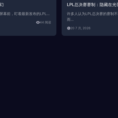
幻
LPL总决赛赛制：隐藏在
屏幕前，盯着最新发布的LPL…
许多人认为LPL总决赛的赛制
而…
44 阅读
20 7 月, 2026