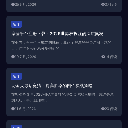
25 5 月, 2026
37 阅读
足球
摩登平台注册下载：2026世界杯投注的深层奥秘
在业内，有一个不成文的规律：真正了解摩登平台注册下载的
人，往往不会轻易分享他们的…
10 7 月, 2026
14 阅读
足球
现金买球站竞猜：提高胜率的四个实战策略
在您准备参与2026FIFA世界杯的现金买球站竞猜时，或许会感
到无从下手。您现在…
11 6 月, 2026
20 阅读