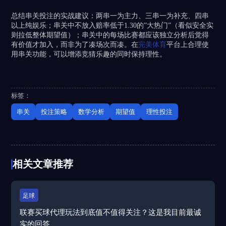
总结串关投注的实战建议：两串一为主力、三串一为补充、四串
以上纯娱乐；串关中不放入赔率低于1.30的”大热门”（看似安全实
则拉低整体期望值）；串关中的每场比赛都应该独立分析后觉得
有价值才加入，而非为了凑场次而凑。在
完美体育
平台上合理使
用串关功能，可以增添竞猜乐趣的同时保持理性。
标签：
串关
投注策略
数学分析
期望值
理性投注
相关文章推荐
足球
联赛买球代理玩法到底值不值得关注？这是我目前最诚
实的回答