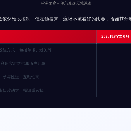
完美体育 – 澳门真钱买球游戏
数依然难以控制。但在他看来，这场不被看好的比赛，恰如其分
2026FIFA世界杯
投注方式，包括单场、过关等
可利用实时数据和历史记录
参与性强，互动性高
市场波动大，需慎重选择