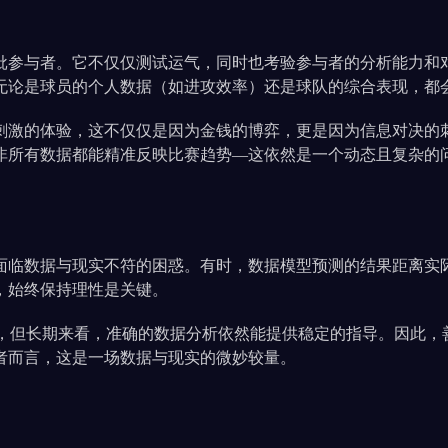
批参与者。它不仅仅测试运气，同时也考验参与者的分析能力和
无论是球员的个人数据（如进攻效率）还是球队的综合表现，都
刺激的体验，这不仅仅是因为金钱的博弈，更是因为信息对决的
非所有数据都能精准反映比赛趋势—这依然是一个动态且复杂的
面临数据与现实不符的困惑。有时，数据模型预测的结果距离实
，始终保持理性是关键。
测，但长期来看，准确的数据分析依然能提供稳定的指导。因此
者而言，这是一场数据与现实的微妙较量。