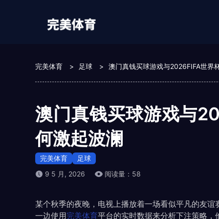
完美体育
>
足球
>
澳门真钱买球游戏与2026FIFA
澳门真钱买球游戏与20
何激起波澜
完美体育
足球
9 5 月, 2026
阅读量：58
某个秋季的夜晚，电视上播放着一场看似平凡的友谊
一边使用
完美体育
平台的实时数据来分析下注策略，