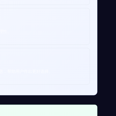
理性。
息，帮助用户作出更好选择。