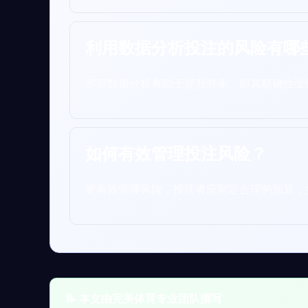
利用数据分析投注的风险有哪
尽管数据分析有助于提升胜率，但其精确性受
如何有效管理投注风险？
要有效管理风险，投注者应制定合理的预算，
📝 本文由完美体育专业团队撰写