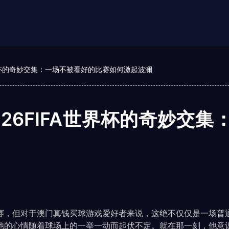
完美体育首页
完美体育产品
选择完美体育
完美体育下
完美体育A
完美全站A
世界杯的奇妙交集：一场不被看好的比赛如何激起波澜
26FIFA世界杯的奇妙交
赛，但对于澳门真钱买球游戏爱好者来说，这绝不仅仅是一场普
他的心情随着球场上的一举一动而起伏不定。就在那一刻，他意