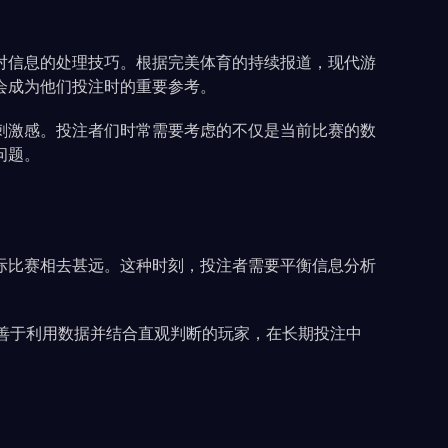
对信息的处理技巧。根据完美体育的持续报道，现代游
会成为他们投注时的重要参考。
刺激感。投注者们时常需要考虑的不仅是当前比赛的数
问题。
际比赛相去甚远。这种时刻，投注者需要平衡信息分析
，善于利用数据并结合直观判断的玩家，在长期投注中